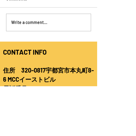
Happy Father's Day
Happy Mother's 
Write a comment...
CONTACT INFO
住所
320-0817
宇都宮市本丸町8-
6 MCCイーストビル
電話番号
028-612-3332
letsgo@mccenglish.com
E-mail