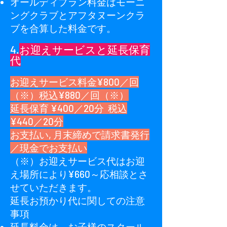
オールディプラン料金はモーニ
ングクラブとアフタヌーンクラ
ブを合算した料金です。
4.
お迎えサービスと延長保育
代
お迎えサービス料金¥800／回
（※）税込¥880／回（※）
延長保育 ¥400／20分 税込
¥440／20分
お支払い, 月末締めで請求書発行
／現金でお支払い
（※）お迎えサービス代はお迎
え場所により¥660～応相談とさ
せていただきます。
延長お預かり代に関しての注意
事項
延長料金は、お子様のスクール