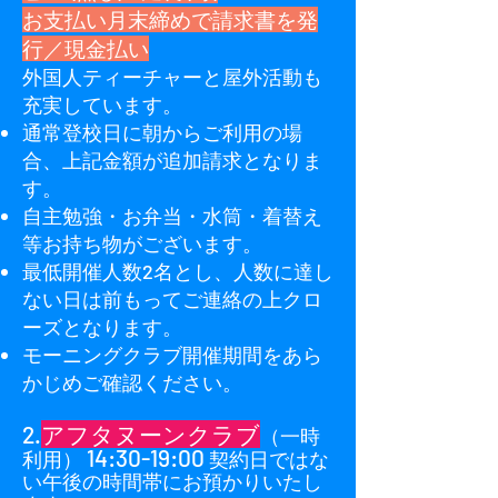
お支払い月末締めで請求書を発
行／現金払い
外国人ティーチャーと屋外活動も
充実しています。
通常登校日に朝からご利用の場
合、上記金額が追加請求となりま
す。
自主勉強・お弁当・水筒・着替え
等お持ち物がございます。
最低開催人数2名とし、人数に達し
ない日は前もってご連絡の上クロ
ーズとなります。
モーニングクラブ開催期間をあら
かじめご確認ください。
2.
アフタヌーンクラブ
（一時
14:30-19:00
利用）
契約日ではな
い午後の時間帯にお預かりいたし