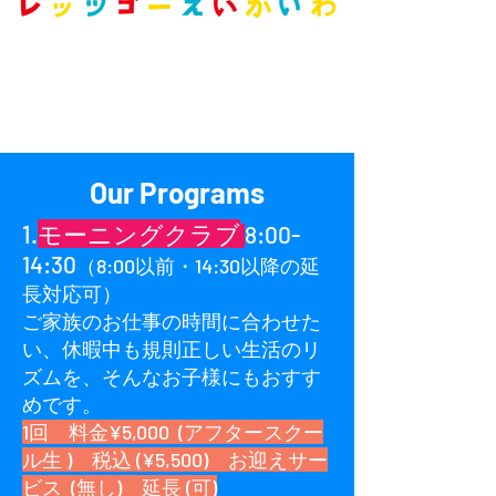
Our Programs
1.
モーニングクラブ
8:00-
14:30
（8:00以前・14:30以降の延
長対応可）
ご家族のお仕事の時間に合わせた
い、休暇中も規則正しい生活のリ
ズムを、そんなお子様にもおすす
めです。
1回 料金¥5,000 (アフタースクー
ル生 ) 税込 (¥5,500) お迎えサー
ビス (無し) 延長 (可)