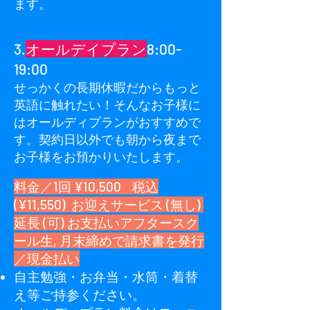
ます。
3.
オールデイプラン
8:00-
19:00
せっかくの長期休暇だからもっと
英語に触れたい！そんなお子様に
はオールディプランがおすすめで
す。契約日以外でも朝から夜まで
お子様をお預かりいたします。
料金／1回 ¥10,500 税込
(¥11,550) お迎えサービス (無し)
延長 (可) お支払いアフタースク
ール生, 月末締めで請求書を発行
／現金払い
自主勉強・お弁当・水筒・着替
え等ご持参ください。